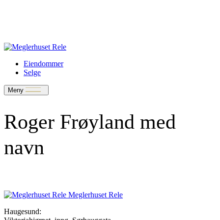
Verdivurdering
Bate-medlem?
Rele-relasjon
Jobbe med oss?
Eiendommer
Selge
Meny
Roger Frøyland med
navn
Meglerhuset Rele
Haugesund: