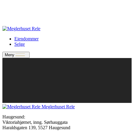
Verdivurdering
Bate-medlem?
Rele-relasjon
Jobbe med oss?
Eiendommer
Selge
Meny
Meglerhuset Rele
Haugesund:
Viktoriahjørnet, inng. Sørhauggata
Haraldsgaten 139, 5527 Haugesund