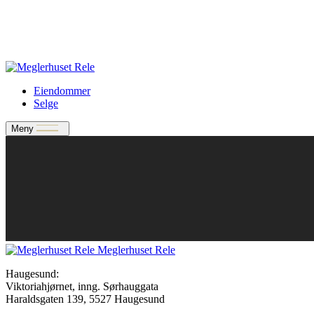
Verdivurdering
Bate-medlem?
Rele-relasjon
Jobbe med oss?
Eiendommer
Selge
Meny
Meglerhuset Rele
Haugesund:
Viktoriahjørnet, inng. Sørhauggata
Haraldsgaten 139, 5527 Haugesund