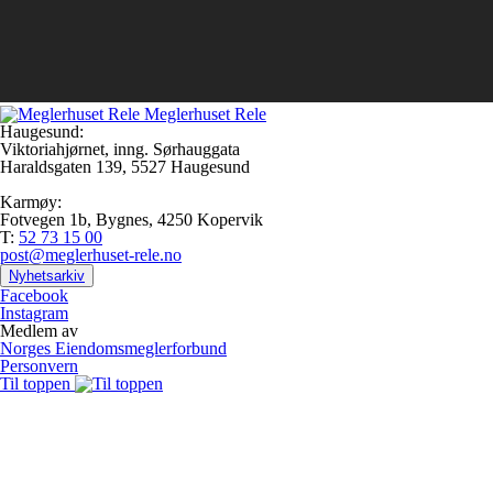
Meglerhuset Rele
Haugesund:
Viktoriahjørnet, inng. Sørhauggata
Haraldsgaten 139, 5527 Haugesund
Karmøy:
Fotvegen 1b, Bygnes, 4250 Kopervik
T:
52 73 15 00
post@meglerhuset-rele.no
Nyhetsarkiv
Facebook
Instagram
Medlem av
Norges Eiendomsmeglerforbund
Personvern
Til toppen