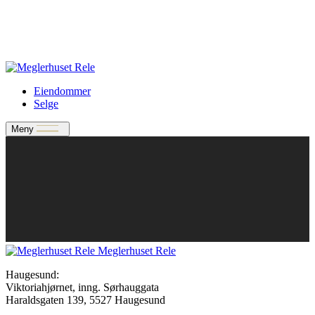
Verdivurdering
Bate-medlem?
Rele-relasjon
Jobbe med oss?
Eiendommer
Selge
Meny
Meglerhuset Rele
Haugesund:
Viktoriahjørnet, inng. Sørhauggata
Haraldsgaten 139, 5527 Haugesund