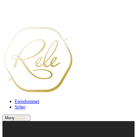
Verdivurdering
Bate-medlem?
Rele-relasjon
Jobbe med oss?
Eiendommer
Selge
Meny