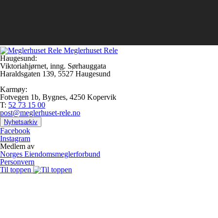
Meglerhuset Rele
Haugesund:
Viktoriahjørnet, inng. Sørhauggata
Haraldsgaten 139, 5527 Haugesund
Karmøy:
Fotvegen 1b, Bygnes, 4250 Kopervik
T:
52 73 15 00
post@meglerhuset-rele.no
Nyhetsarkiv
Facebook
Instagram
Medlem av
Norges Eiendomsmeglerforbund
Personvern
Til toppen