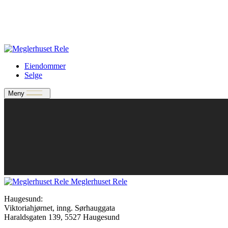
Verdivurdering
Bate-medlem?
Rele-relasjon
Jobbe med oss?
Eiendommer
Selge
Meny
Meglerhuset Rele
Haugesund:
Viktoriahjørnet, inng. Sørhauggata
Haraldsgaten 139, 5527 Haugesund