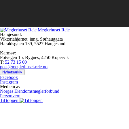
Meglerhuset Rele
Haugesund:
Viktoriahjørnet, inng. Sørhauggata
Haraldsgaten 139, 5527 Haugesund
Karmøy:
Fotvegen 1b, Bygnes, 4250 Kopervik
T:
52 73 15 00
post@meglerhuset-rele.no
Nyhetsarkiv
Facebook
Instagram
Medlem av
Norges Eiendomsmeglerforbund
Personvern
Til toppen