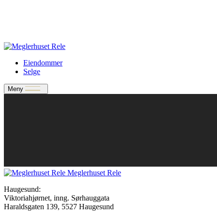
Verdivurdering
Bate-medlem?
Rele-relasjon
Jobbe med oss?
Eiendommer
Selge
Meny
Meglerhuset Rele
Haugesund:
Viktoriahjørnet, inng. Sørhauggata
Haraldsgaten 139, 5527 Haugesund