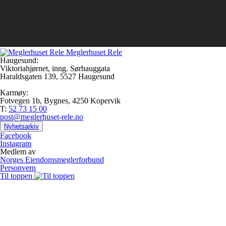
Meglerhuset Rele
Haugesund:
Viktoriahjørnet, inng. Sørhauggata
Haraldsgaten 139, 5527 Haugesund
Karmøy:
Fotvegen 1b, Bygnes, 4250 Kopervik
T:
52 73 15 00
post@meglerhuset-rele.no
Nyhetsarkiv
Facebook
Instagram
Medlem av
Norges Eiendomsmeglerforbund
Personvern
Til toppen