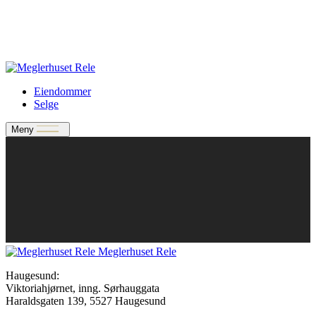
Verdivurdering
Bate-medlem?
Rele-relasjon
Jobbe med oss?
Eiendommer
Selge
Meny
Meglerhuset Rele
Haugesund:
Viktoriahjørnet, inng. Sørhauggata
Haraldsgaten 139, 5527 Haugesund