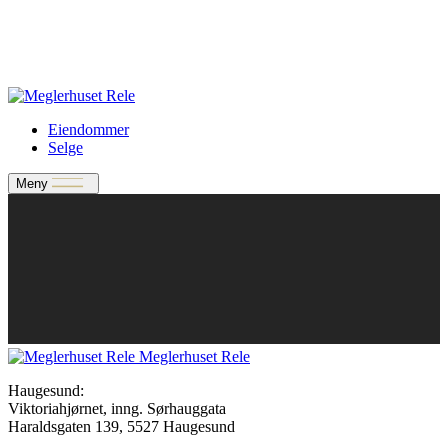
Verdivurdering
Bate-medlem?
Rele-relasjon
Jobbe med oss?
Eiendommer
Selge
Meny
Meglerhuset Rele
Haugesund:
Viktoriahjørnet, inng. Sørhauggata
Haraldsgaten 139, 5527 Haugesund