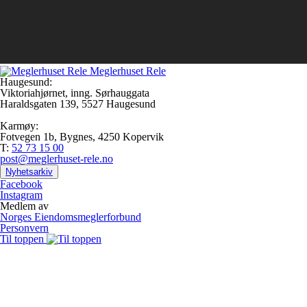
Meglerhuset Rele
Haugesund:
Viktoriahjørnet, inng. Sørhauggata
Haraldsgaten 139, 5527 Haugesund
Karmøy:
Fotvegen 1b, Bygnes, 4250 Kopervik
T:
52 73 15 00
post@meglerhuset-rele.no
Nyhetsarkiv
Facebook
Instagram
Medlem av
Norges Eiendomsmeglerforbund
Personvern
Til toppen