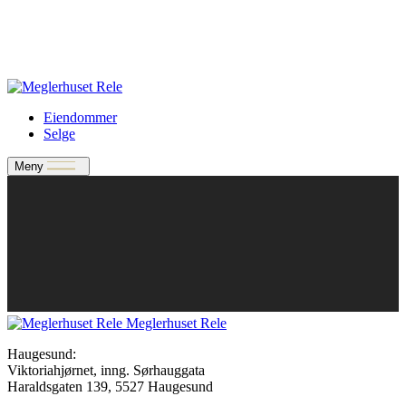
Verdivurdering
Bate-medlem?
Rele-relasjon
Jobbe med oss?
Eiendommer
Selge
Meny
Meglerhuset Rele
Haugesund:
Viktoriahjørnet, inng. Sørhauggata
Haraldsgaten 139, 5527 Haugesund