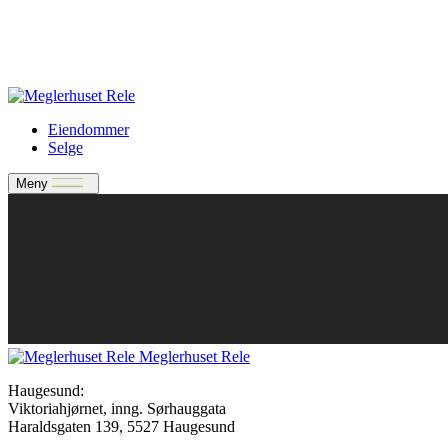
Verdivurdering
Bate-medlem?
Rele-relasjon
Jobbe med oss?
Eiendommer
Selge
Meny
Meglerhuset Rele
Haugesund:
Viktoriahjørnet, inng. Sørhauggata
Haraldsgaten 139, 5527 Haugesund