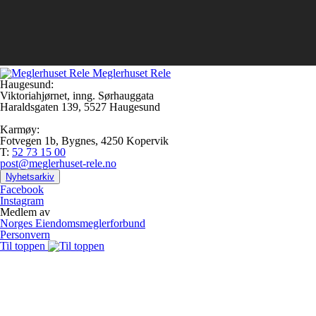
Meglerhuset Rele
Haugesund:
Viktoriahjørnet, inng. Sørhauggata
Haraldsgaten 139, 5527 Haugesund
Karmøy:
Fotvegen 1b, Bygnes, 4250 Kopervik
T:
52 73 15 00
post@meglerhuset-rele.no
Nyhetsarkiv
Facebook
Instagram
Medlem av
Norges Eiendomsmeglerforbund
Personvern
Til toppen