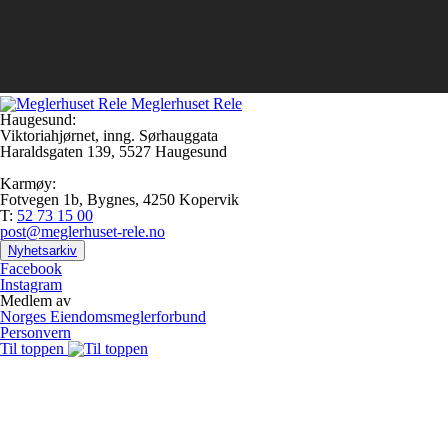
Meglerhuset Rele
Haugesund:
Viktoriahjørnet, inng. Sørhauggata
Haraldsgaten 139, 5527 Haugesund
Karmøy:
Fotvegen 1b, Bygnes, 4250 Kopervik
T:
52 73 15 00
post@meglerhuset-rele.no
Nyhetsarkiv
Facebook
Instagram
Medlem av
Norges Eiendomsmeglerforbund
Personvern
Til toppen