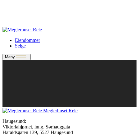
Verdivurdering
Bate-medlem?
Rele-relasjon
Jobbe med oss?
Eiendommer
Selge
Meny
Meglerhuset Rele
Haugesund:
Viktoriahjørnet, inng. Sørhauggata
Haraldsgaten 139, 5527 Haugesund