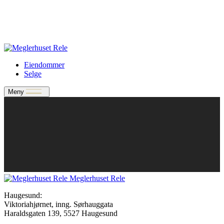
Verdivurdering
Bate-medlem?
Rele-relasjon
Jobbe med oss?
Eiendommer
Selge
Meny
Meglerhuset Rele
Haugesund:
Viktoriahjørnet, inng. Sørhauggata
Haraldsgaten 139, 5527 Haugesund