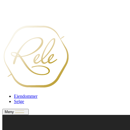
Verdivurdering
Bate-medlem?
Rele-relasjon
Jobbe med oss?
Eiendommer
Selge
Meny