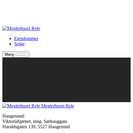
Verdivurdering
Bate-medlem?
Rele-relasjon
Jobbe med oss?
Eiendommer
Selge
Meny
Meglerhuset Rele
Haugesund:
Viktoriahjørnet, inng. Sørhauggata
Haraldsgaten 139, 5527 Haugesund