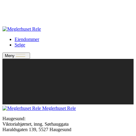
Verdivurdering
Bate-medlem?
Rele-relasjon
Jobbe med oss?
Eiendommer
Selge
Meny
Meglerhuset Rele
Haugesund:
Viktoriahjørnet, inng. Sørhauggata
Haraldsgaten 139, 5527 Haugesund