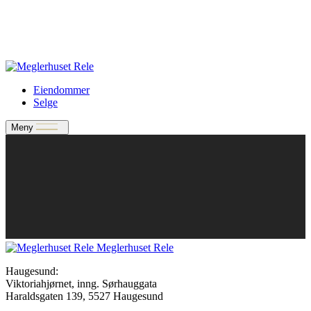
Verdivurdering
Bate-medlem?
Rele-relasjon
Jobbe med oss?
Eiendommer
Selge
Meny
Meglerhuset Rele
Haugesund:
Viktoriahjørnet, inng. Sørhauggata
Haraldsgaten 139, 5527 Haugesund