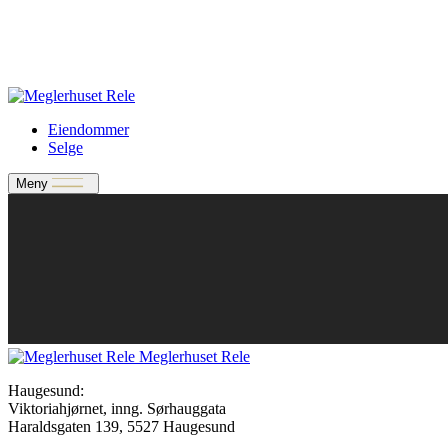
Verdivurdering
Bate-medlem?
Rele-relasjon
Jobbe med oss?
Eiendommer
Selge
Meny
Meglerhuset Rele
Haugesund:
Viktoriahjørnet, inng. Sørhauggata
Haraldsgaten 139, 5527 Haugesund