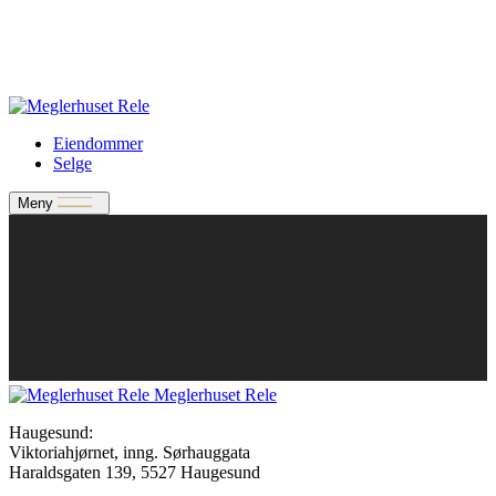
Verdivurdering
Bate-medlem?
Rele-relasjon
Jobbe med oss?
Eiendommer
Selge
Meny
Meglerhuset Rele
Haugesund:
Viktoriahjørnet, inng. Sørhauggata
Haraldsgaten 139, 5527 Haugesund