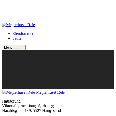
Verdivurdering
Bate-medlem?
Rele-relasjon
Jobbe med oss?
Eiendommer
Selge
Meny
Meglerhuset Rele
Haugesund:
Viktoriahjørnet, inng. Sørhauggata
Haraldsgaten 139, 5527 Haugesund