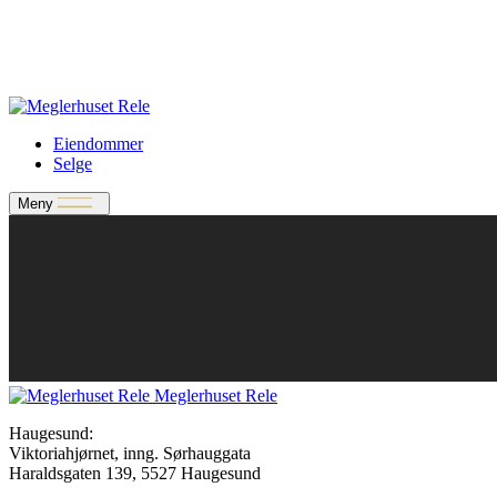
Verdivurdering
Bate-medlem?
Rele-relasjon
Jobbe med oss?
Eiendommer
Selge
Meny
Meglerhuset Rele
Haugesund:
Viktoriahjørnet, inng. Sørhauggata
Haraldsgaten 139, 5527 Haugesund