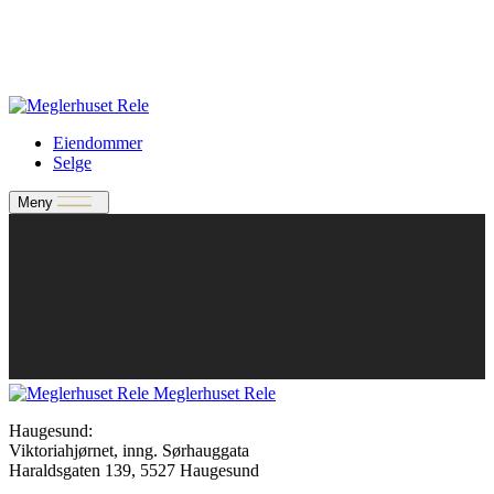
Verdivurdering
Bate-medlem?
Rele-relasjon
Jobbe med oss?
Eiendommer
Selge
Meny
Meglerhuset Rele
Haugesund:
Viktoriahjørnet, inng. Sørhauggata
Haraldsgaten 139, 5527 Haugesund