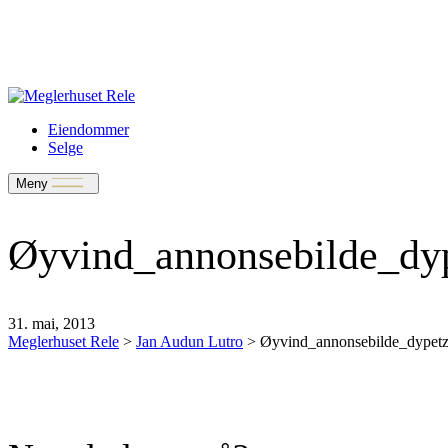
Verdivurdering
Bate-medlem?
Rele-relasjon
Jobbe med oss?
Eiendommer
Selge
Meny
Øyvind_annonsebilde_dy
31. mai, 2013
Meglerhuset Rele
>
Jan Audun Lutro
>
Øyvind_annonsebilde_dypet