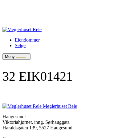
Verdivurdering
Bate-medlem?
Rele-relasjon
Jobbe med oss?
Eiendommer
Selge
Meny
32 EIK01421
Meglerhuset Rele
Haugesund:
Viktoriahjørnet, inng. Sørhauggata
Haraldsgaten 139, 5527 Haugesund