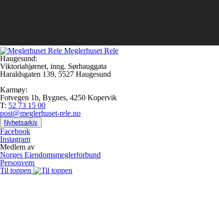
Meglerhuset Rele
Haugesund:
Viktoriahjørnet, inng. Sørhauggata
Haraldsgaten 139, 5527 Haugesund
Karmøy:
Fotvegen 1b, Bygnes, 4250 Kopervik
T:
52 73 15 00
post@meglerhuset-rele.no
Nyhetsarkiv
Facebook
Instagram
Medlem av
Norges Eiendomsmeglerforbund
Personvern
Til toppen