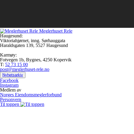
Meglerhuset Rele
Haugesund:
Viktoriahjørnet, inng. Sørhauggata
Haraldsgaten 139, 5527 Haugesund
Karmøy:
Fotvegen 1b, Bygnes, 4250 Kopervik
T:
52 73 15 00
post@meglerhuset-rele.no
Nyhetsarkiv
Facebook
Instagram
Medlem av
Norges Eiendomsmeglerforbund
Personvern
Til toppen