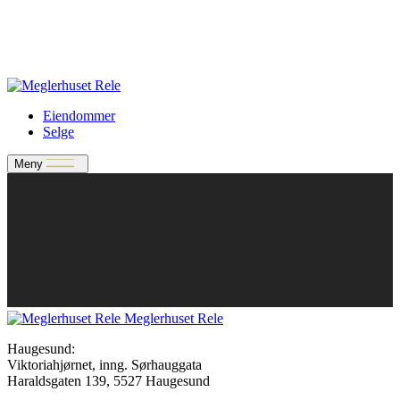
Verdivurdering
Bate-medlem?
Rele-relasjon
Jobbe med oss?
Eiendommer
Selge
Meny
Meglerhuset Rele
Haugesund:
Viktoriahjørnet, inng. Sørhauggata
Haraldsgaten 139, 5527 Haugesund