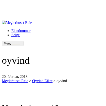
Verdivurdering
Bate-medlem?
Rele-relasjon
Jobbe med oss?
Eiendommer
Selge
Meny
oyvind
20. februar, 2018
Meglerhuset Rele
>
Øyvind Eikre
>
oyvind